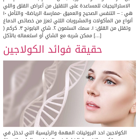
الاستراتيجيات للمساعدة على التقليل من أعراض القلق واللي
هي : – التنفس الصحيح والعميق -ممارسة الرياضة- والتأمل ١٠
أنواع من المأكولات والمشروبات اللتي تعزز من خصائص الدماغ
وتقلل من القلق: ١. سمك السلمون ٢. شاي البابونج ٣. كركم (
ممكن شربه مع الشاي أو استعماله بالأكل […]
حقيقة فوائد الكولاجين
الكولاجين احد البروتينات المهمة والرئيسية التي تدخل في