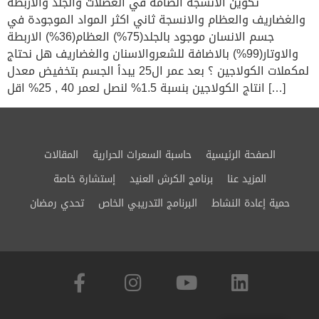
تكوين الانسجة الضامة في العضلات والجلد والاربطة
والغضاريف والعظام والانسجة ثاني اكثر المواد الموجودة في
جسم الانسان موجود بالجلد(75%) العظام(36%) الاربطة
والاوتار(99%) بالاضافة للشعروالاسنان والغضاريف هل نحتاج
لمكملات الكولاجين ؟ بعد عمر ال25 يبدأ الجسم بتخفيض معدل
انتاج الكولاجين بنسبة 1.5% لنصل لعمر 40 , 25% اقل […]
الصفحة الرئيسية
حاسبة السعرات الحرارية
المقالات
المزيد عنا
برنامج الكرش العنيد
إستشارة خاصة
حمية إعادة النشاط
البرنامج التدريبي الخاص
تحدي رمضان